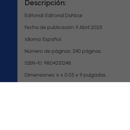
Descripción:
Editorial: Editorial Dahbar.
Fecha de publicación: 11 Abril 2025
Idioma: Español.
Número de páginas: 240 páginas.
ISBN-10: 9804251248
Comprar en Amazon