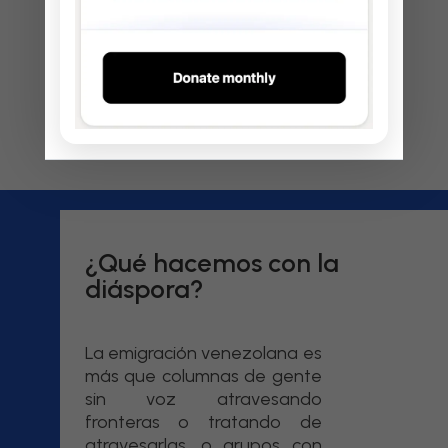
¿Qué hacemos con la
diáspora?
La emigración venezolana es
más que columnas de gente
sin voz atravesando
fronteras o tratando de
atravesarlas, o grupos con